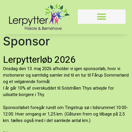
Børnehave og vuggestue
Sponsor