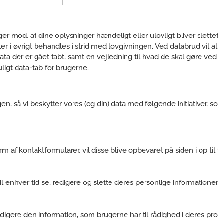
er mod, at dine oplysninger hændeligt eller ulovligt bliver slettet, o
 øvrigt behandles i strid med lovgivningen. Ved databrud vil all
 der er gået tabt, samt en vejledning til hvad de skal gøre ved de
uligt data-tab for brugerne.
en, så vi beskytter vores (og din) data med følgende initiativer, s
 af kontaktformularer, vil disse blive opbevaret på siden i op til 1 
 enhver tid se, redigere og slette deres personlige informationer,
digere den information, som brugerne har til rådighed i deres profi