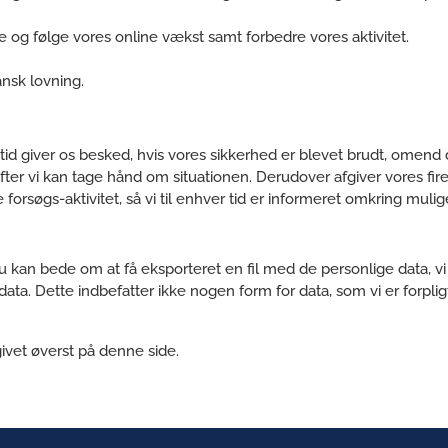
se og følge vores online vækst samt forbedre vores aktivitet.
nsk lovning.
 tid giver os besked, hvis vores sikkerhed er blevet brudt, omend d
refter vi kan tage hånd om situationen. Derudover afgiver vores fi
rsøgs-aktivitet, så vi til enhver tid er informeret omkring mulig
 Du kan bede om at få eksporteret en fil med de personlige data, vi
data. Dette indbefatter ikke nogen form for data, som vi er forpli
givet øverst på denne side.