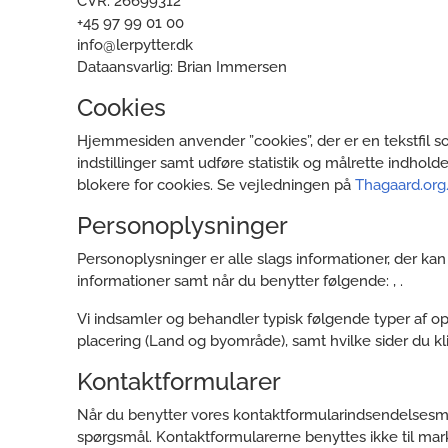
CVR: 26699312
+45 97 99 01 00
info@lerpytter.dk
Dataansvarlig: Brian Immersen
Cookies
Hjemmesiden anvender ”cookies”, der er en tekstfil 
indstillinger samt udføre statistik og målrette indholde
blokere for cookies. Se vejledningen på
Thagaard.org
Personoplysninger
Personoplysninger er alle slags informationer, der ka
informationer samt når du benytter følgende: , .
Vi indsamler og behandler typisk følgende typer af opl
placering (Land og byområde), samt hvilke sider du k
Kontaktformularer
Når du benytter vores kontaktformularindsendelsesmu
spørgsmål. Kontaktformularerne benyttes ikke til mark