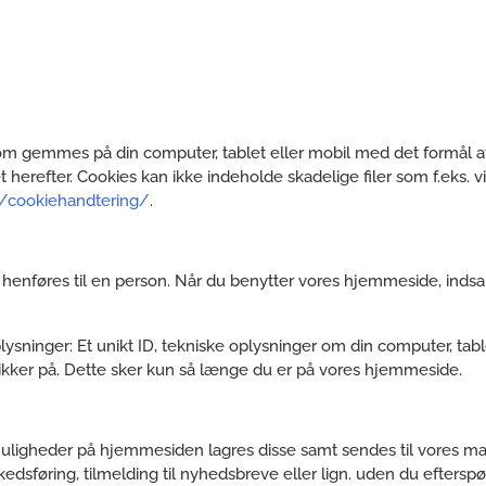
som gemmes på din computer, tablet eller mobil med det formål
t herefter. Cookies kan ikke indeholde skadelige filer som f.eks. vir
/cookiehandtering/
.
n henføres til en person. Når du benytter vores hjemmeside, inds
ysninger: Et unikt ID, tekniske oplysninger om din computer, table
likker på. Dette sker kun så længe du er på vores hjemmeside.
ligheder på hjemmesiden lagres disse samt sendes til vores mail
edsføring, tilmelding til nyhedsbreve eller lign. uden du eftersp